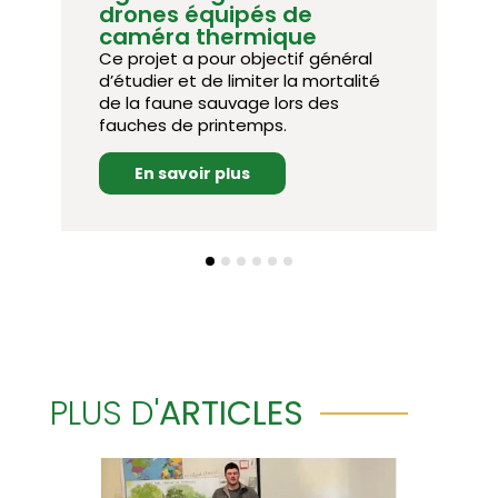
région Île-de-France, plus de 1 000
cerfs, 12 000 chevreuils et 24 000
l
sangliers prélevés annuellement au
té
cours des deux dernières saisons
cynégétiques.
En savoir plus
PLUS D'
ARTICLES