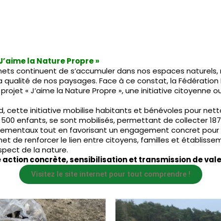
J’aime la Nature Propre »
ts continuent de s’accumuler dans nos espaces naturels,
 la qualité de nos paysages. Face à ce constat, la Fédératio
rojet « J’aime la Nature Propre », une initiative citoyenne o
cette initiative mobilise habitants et bénévoles pour netto
 500 enfants, se sont mobilisés, permettant de collecter 187
onnementaux tout en favorisant un engagement concret pour l
t de renforcer le lien entre citoyens, familles et établisse
spect de la nature.
 action concrète, sensibilisation et transmission de val
Visitez le site internet pour tout comprendre !