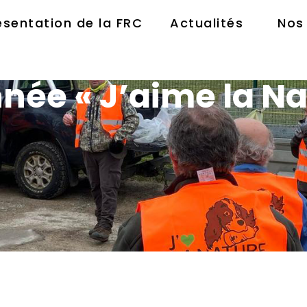
ésentation de la FRC
Actualités
Nos
née « J’aime la Na