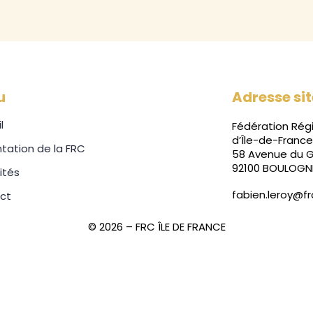
u
Adresse si
l
Fédération Rég
d’Île-de-France
tation de la FRC
58 Avenue du G
92100 BOULOGN
ités
fabien.leroy@f
ct
© 2026 – FRC ÎLE DE FRANCE