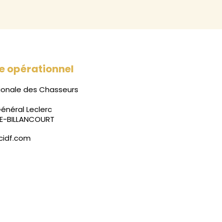
te opérationnel
ionale des Chasseurs
énéral Leclerc
E-BILLANCOURT
rcidf.com